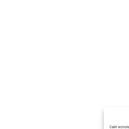
Партнёрам
Страхование
Блог
Блог о путешествиях
Отзывы
Статьи
Внутренний курс компании
$ 2.95 бел. руб.
€ 3.5 бел. руб.
Сайт испол