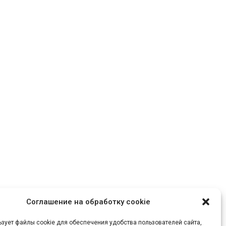
(скачать)
Договор поручения Гардика
Тур 2026 (скачать)
Заявка на бронирование тура
Доверенность на 2026 г. для
агентов, заключивших договор
в 2023-2025 г. (скачать)
Основные правила туристов
Отчёт (скачать)
Соглашение на обработку cookie
ьзует файлы cookie для обеспечения удобства пользователей сайта,