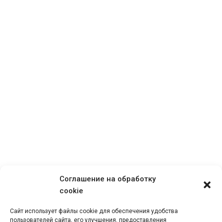
Договор поручения Гардика Тур 2026 (скачать)
Заявка на бронирование тура
Доверенность на 2026 г. для агентов, заключивших договор
в 2023-2025 г. (скачать)
Основные правила туристов
Отчёт (скачать)
Соглашение на обработку
cookie
Сайт использует файлы cookie для обеспечения удобства
пользователей сайта, его улучшения, предоставления